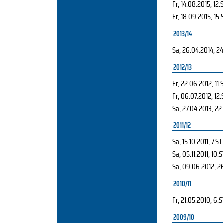
Fr, 14.08.2015
, 12.
Fr, 18.09.2015
, 15.
2013/14
Sa, 26.04.2014
, 2
2012/13
Fr, 22.06.2012
, 11.
Fr, 06.07.2012
, 12
Sa, 27.04.2013
, 22
2011/12
Sa, 15.10.2011
, 7.ST
Sa, 05.11.2011
, 10.S
Sa, 09.06.2012
, 2
2010/11
Fr, 21.05.2010
, 6.S
2009/10