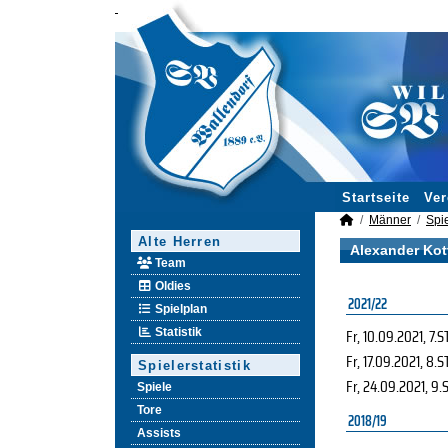
Startseite
Ver
Männer
Spie
Alte Herren
Alexander Kot
Team
Oldies
2021/22
Spielplan
Fr, 10.09.2021
, 7.S
Statistik
Fr, 17.09.2021
, 8.S
Spielerstatistik
Fr, 24.09.2021
, 9.
Spiele
Tore
2018/19
Assists