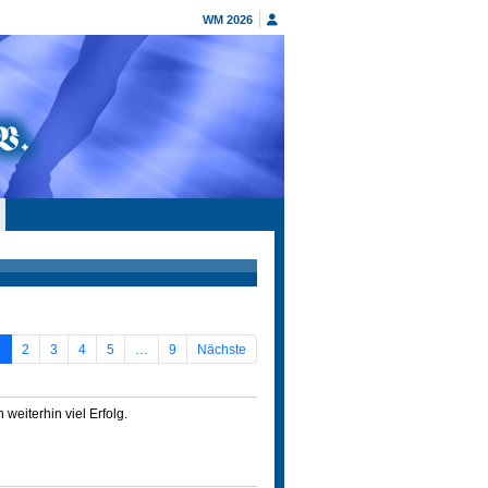
WM 2026
1
2
3
4
5
…
9
Nächste
weiterhin viel Erfolg.