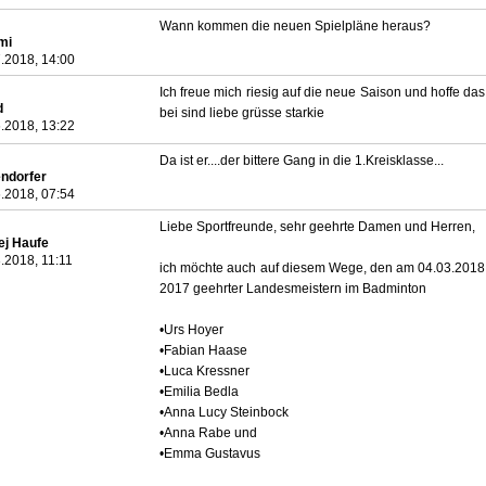
Wann kommen die neuen Spielpläne heraus?
mi
.2018, 14:00
Ich freue mich riesig auf die neue Saison und hoffe da
d
bei sind liebe grüsse starkie
.2018, 13:22
Da ist er....der bittere Gang in die 1.Kreisklasse...
endorfer
.2018, 07:54
Liebe Sportfreunde, sehr geehrte Damen und Herren,
ej Haufe
.2018, 11:11
ich möchte auch auf diesem Wege, den am 04.03.2018
2017 geehrter Landesmeistern im Badminton
•Urs Hoyer
•Fabian Haase
•Luca Kressner
•Emilia Bedla
•Anna Lucy Steinbock
•Anna Rabe und
•Emma Gustavus