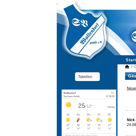
Start
G
Gäs
Neuer
Nick 
24.08