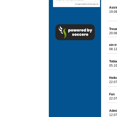
Astri
19.09
Treu
20.06
ein t
08.12
Tobi
05.10
Heik
22.07
Fan
22.07
Admi
12.07