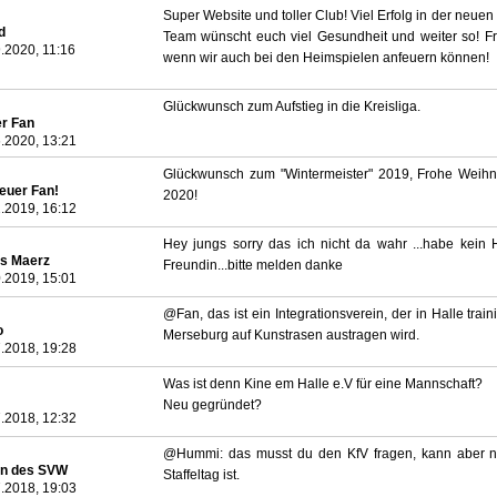
Super Website und toller Club! Viel Erfolg in der neuen
d
Team wünscht euch viel Gesundheit und weiter so! Fr
.2020, 11:16
wenn wir auch bei den Heimspielen anfeuern können!
Glückwunsch zum Aufstieg in die Kreisliga.
er Fan
.2020, 13:21
Glückwunsch zum "Wintermeister" 2019, Frohe Weihn
reuer Fan!
2020!
.2019, 16:12
Hey jungs sorry das ich nicht da wahr ...habe kein 
as Maerz
Freundin...bitte melden danke
.2019, 15:01
@Fan, das ist ein Integrationsverein, der in Halle tr
o
Merseburg auf Kunstrasen austragen wird.
.2018, 19:28
Was ist denn Kine em Halle e.V für eine Mannschaft?
Neu gegründet?
.2018, 12:32
@Hummi: das musst du den KfV fragen, kann aber n
n des SVW
Staffeltag ist.
.2018, 19:03