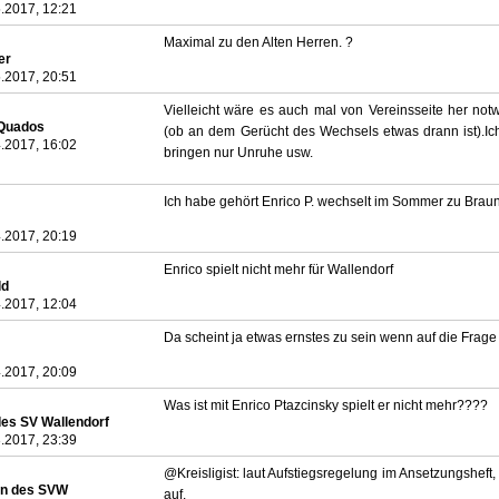
.2017, 12:21
Maximal zu den Alten Herren. ?
er
.2017, 20:51
Vielleicht wäre es auch mal von Vereinsseite her no
Quados
(ob an dem Gerücht des Wechsels etwas drann ist).Ic
.2017, 16:02
bringen nur Unruhe usw.
Ich habe gehört Enrico P. wechselt im Sommer zu Brau
.2017, 20:19
Enrico spielt nicht mehr für Wallendorf
ld
.2017, 12:04
Da scheint ja etwas ernstes zu sein wenn auf die Frage
.2017, 20:09
Was ist mit Enrico Ptazcinsky spielt er nicht mehr????
des SV Wallendorf
.2017, 23:39
@Kreisligist: laut Aufstiegsregelung im Ansetzungsheft, b
n des SVW
auf.