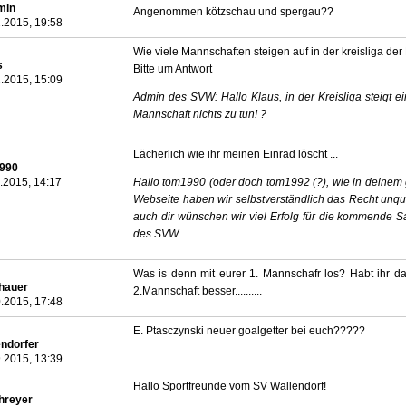
min
Angenommen kötzschau und spergau??
.2015, 19:58
Wie viele Mannschaften steigen auf in der kreisliga de
s
Bitte um Antwort
.2015, 15:09
Admin des SVW: Hallo Klaus, in der Kreisliga steigt e
Mannschaft nichts zu tun! ?
Lächerlich wie ihr meinen Einrad löscht ...
990
.2015, 14:17
Hallo tom1990 (oder doch tom1992 (?), wie in deinem g
Webseite haben wir selbstverständlich das Recht unqual
auch dir wünschen wir viel Erfolg für die kommende S
des SVW.
Was is denn mit eurer 1. Mannschafr los? Habt ihr das
hauer
2.Mannschaft besser..........
.2015, 17:48
E. Ptasczynski neuer goalgetter bei euch?????
endorfer
.2015, 13:39
Hallo Sportfreunde vom SV Wallendorf!
hreyer