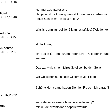
.2017, 16:46
Nur mal aus Interesse...
ligist
Hat jemand ne Ahnung wieviel Aufsteiger es geben wird 
.2017, 14:46
Letze Saison waren es ja auch 2...
Was ist denn nur bei der 2.Mannschaft los??Wieder kei
endorfer
.2016, 14:22
Hallo Rene,
o Raehme
.2016, 11:02
ich danke für den kurzen, aber fairen Spielbericht und
wegen.
Das war wirklich ein faires Spiel von beiden Seiten.
Wir wünschen auch euch weiterhin viel Erfolg.
Schöne Homepage haben Sie hier! Freue mich darauf ba
n
.2016, 23:22
war oder ist es eine schlimmere verletzung?
min
mir wurde erzählt das er operiert wurde....