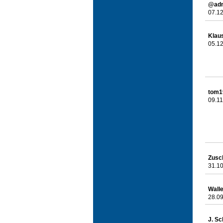
@ad
07.12
Klau
05.12
tom1
09.11
Zusc
31.10
Wall
28.09
J. Sc