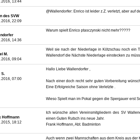
.2016, 13:44
@Wallendorfer: Enrico ist leider z.Z. verletzt, aber au
n des SVW
.2016, 22:09
Warum spielt Enrico ptasczynski nicht mehr?????
endorfer
.2016, 14:36
Weil sie nach der Niederlage in Kötzschau noch ein 
el M.
Wallendorf die Nächste Niederlage einstecken zu müss
.2016, 09:04
Hallo Liebe Wallendorfer ,
 S.
.2016, 07:00
Nach einer doch recht sehr guten Vorbereitung wünsche
Eine Erfolgreiche Saison ohne Verletzte .
Wieso Spielt man im Pokal gegen die Spergauer erst S
Ich wünsche allen Vereinsmitgliedern des SV Wallend
k Hoffmann
einen Guten Rutsch ins neue Jahr.
.2015, 18:12
Frank Hoffmann, Abt. Badminton
Auch wenn zwei Mannschaften aus dem Kreis aus der K