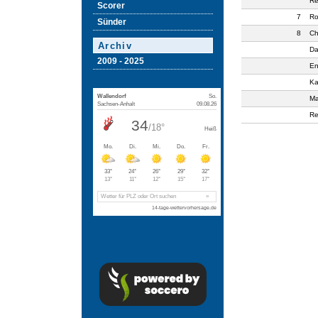
Re
Scorer
7
Ro
Sünder
8
Ch
Archiv
Da
2009 - 2025
En
Ka
Ma
Re