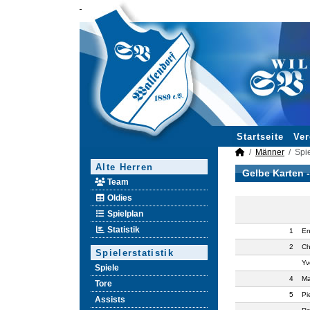
Startseite
Ver
Männer
Spie
Alte Herren
Gelbe Karten 
Team
Oldies
Spielplan
Statistik
1
En
2
Ch
Spielerstatistik
Yv
Spiele
4
Ma
Tore
5
Pi
Assists