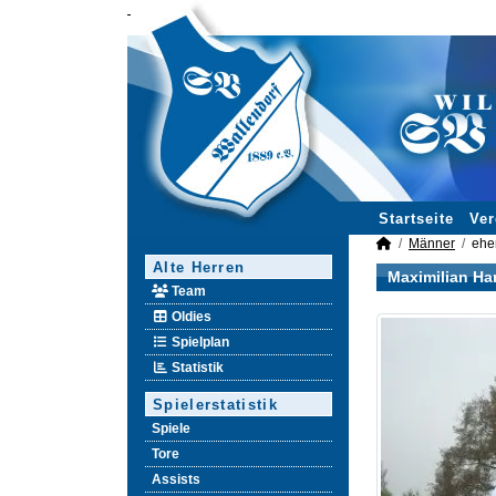
Startseite
Ver
Männer
ehe
Alte Herren
Maximilian Ha
Team
Oldies
Spielplan
Statistik
Spielerstatistik
Spiele
Tore
Assists