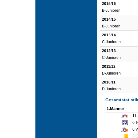
2015/16
B-Junioren
2014/15
B-Junioren
2013/14
C-Junioren
2012/13
C-Junioren
2011/12
D-Junioren
2010/11
D-Junioren
Gesamtstatisti
1.Männer
11
0
T
0
V
3
G