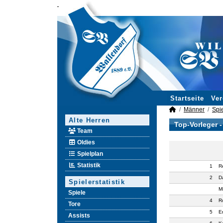
Startseite
Ver
Männer
Spie
Alte Herren
Top-Vorleger 
Team
Oldies
Spielplan
Statistik
1
R
2
D
Spielerstatistik
M
Spiele
4
R
Tore
5
E
Assists