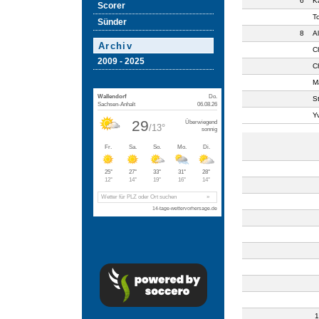
6
K
Scorer
T
Sünder
8
A
Archiv
C
2009 - 2025
C
M
S
Y
1