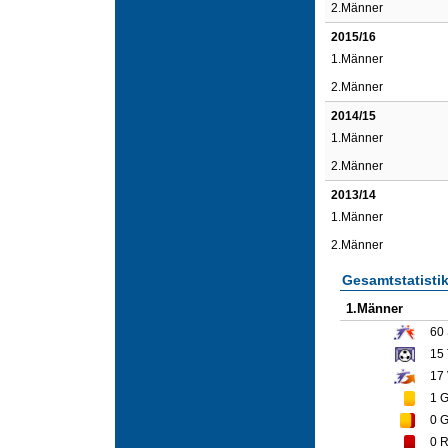
2.Männer
2015/16
1.Männer
2.Männer
2014/15
1.Männer
2.Männer
2013/14
1.Männer
2.Männer
Gesamtstatisti
1.Männer
60
15
17
1
G
0
G
0
R