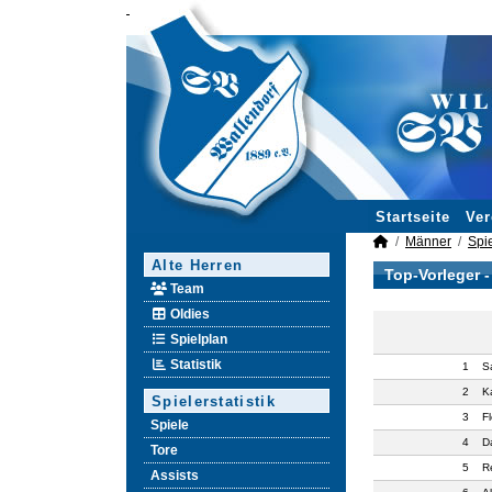
Startseite
Ver
Männer
Spie
Alte Herren
Top-Vorleger 
Team
Oldies
Spielplan
Statistik
1
S
2
K
Spielerstatistik
3
F
Spiele
4
D
Tore
5
R
Assists