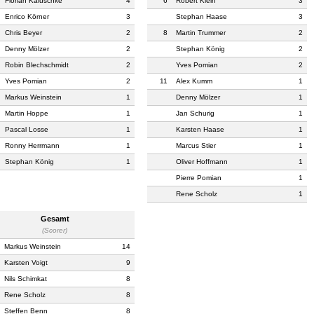
Florian Kaluschke
4
6
Robert Klein
3
Enrico Körner
3
Stephan Haase
3
Chris Beyer
2
8
Martin Trummer
2
Denny Mölzer
2
Stephan König
2
Robin Blechschmidt
2
Yves Pomian
2
Yves Pomian
2
11
Alex Kumm
1
Markus Weinstein
1
Denny Mölzer
1
Martin Hoppe
1
Jan Schurig
1
Pascal Losse
1
Karsten Haase
1
Ronny Herrmann
1
Marcus Stier
1
Stephan König
1
Oliver Hoffmann
1
Pierre Pomian
1
Rene Scholz
1
Gesamt
(Scorer)
Markus Weinstein
14
Karsten Voigt
9
Nils Schimkat
8
Rene Scholz
8
Steffen Benn
8