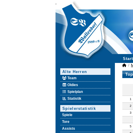
Start
M
Alte Herren
Top
Team
Oldies
Spielplan
Statistik
1
2
Spielerstatistik
3
Spiele
Tore
5
Assists