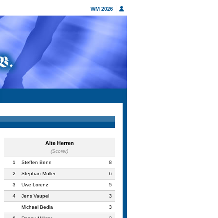
WM 2026
Alte Herren
(Scorer)
1
Steffen Benn
8
2
Stephan Müller
6
3
Uwe Lorenz
5
4
Jens Vaupel
3
Michael Bedla
3