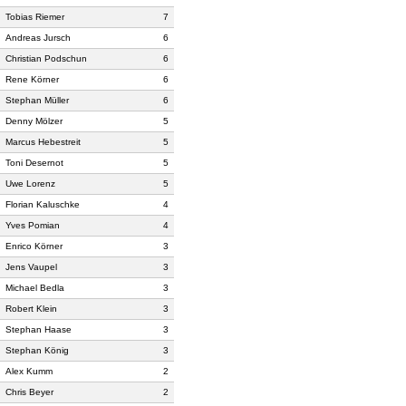
Tobias Riemer
7
Andreas Jursch
6
Christian Podschun
6
Rene Körner
6
Stephan Müller
6
Denny Mölzer
5
Marcus Hebestreit
5
Toni Desernot
5
Uwe Lorenz
5
Florian Kaluschke
4
Yves Pomian
4
Enrico Körner
3
Jens Vaupel
3
Michael Bedla
3
Robert Klein
3
Stephan Haase
3
Stephan König
3
Alex Kumm
2
Chris Beyer
2