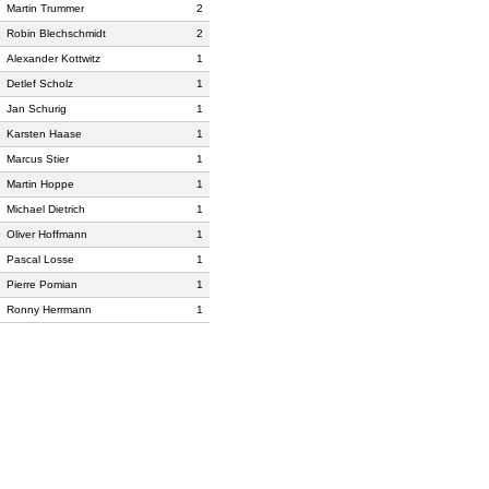
Martin Trummer
2
Robin Blechschmidt
2
Alexander Kottwitz
1
Detlef Scholz
1
Jan Schurig
1
Karsten Haase
1
Marcus Stier
1
Martin Hoppe
1
Michael Dietrich
1
Oliver Hoffmann
1
Pascal Losse
1
Pierre Pomian
1
Ronny Herrmann
1