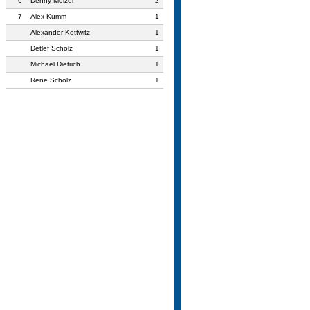
6
Denny Mölzer
2
7
Alex Kumm
1
Alexander Kottwitz
1
Detlef Scholz
1
Michael Dietrich
1
Rene Scholz
1