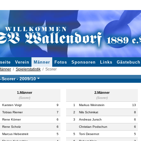
seite
Verein
Männer
Fotos
Sponsoren
Links
Gästebuch
änner
Spielerstatistik
Scorer
-Scorer -
2009/10
1.Männer
2.Männer
(Scorer)
(Scorer)
Karsten Voigt
9
1
Markus Weinstein
13
Tobias Riemer
7
2
Nils Schimkat
8
Rene Körner
6
3
Andreas Jursch
6
Rene Scholz
6
Christian Podschun
6
Marcus Hebestreit
5
5
Toni Desernot
5