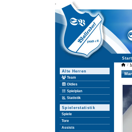
Start
M
Alte Herren
Mar
Team
Oldies
Spielplan
Statistik
Spielerstatistik
Spiele
Tore
Assists