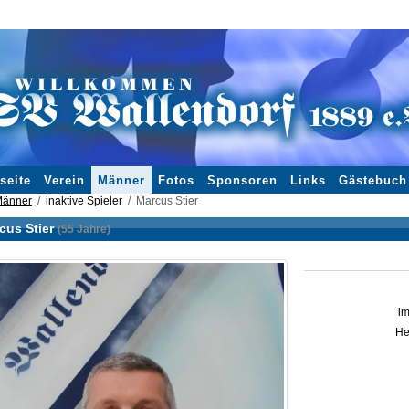
seite
Verein
Männer
Fotos
Sponsoren
Links
Gästebuch
änner
inaktive Spieler
Marcus Stier
cus Stier
(55 Jahre)
im
He