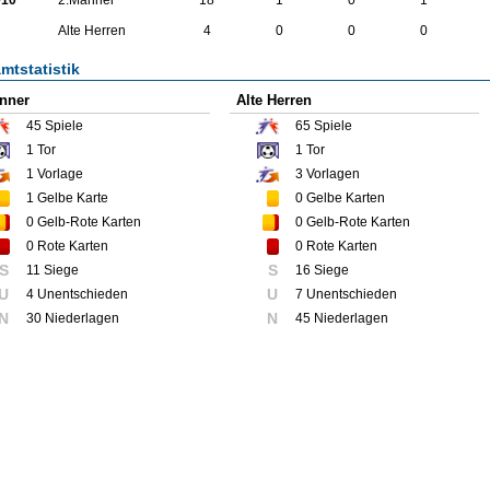
Alte Herren
4
0
0
0
mtstatistik
nner
Alte Herren
45
Spiele
65
Spiele
1
Tor
1
Tor
1
Vorlage
3
Vorlagen
1
Gelbe Karte
0
Gelbe Karten
0
Gelb-Rote Karten
0
Gelb-Rote Karten
0
Rote Karten
0
Rote Karten
S
S
11 Siege
16 Siege
U
U
4 Unentschieden
7 Unentschieden
N
N
30 Niederlagen
45 Niederlagen