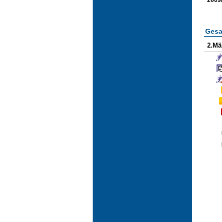
Gesa
2.Mä