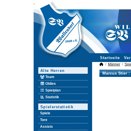
Startseite
Ver
Männer
Spie
Alte Herren
Marcus Stier 
Team
Oldies
Spielplan
Statistik
Spielerstatistik
Spiele
Tore
Assists