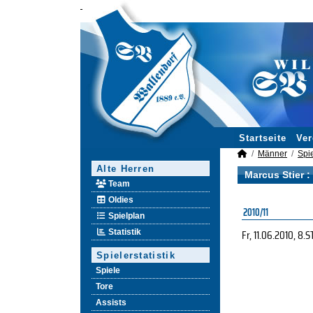
Startseite
Ver
Männer
Spie
Alte Herren
Marcus Stier :
Team
Oldies
2010/11
Spielplan
Fr, 11.06.2010
, 8.S
Statistik
Spielerstatistik
Spiele
Tore
Assists