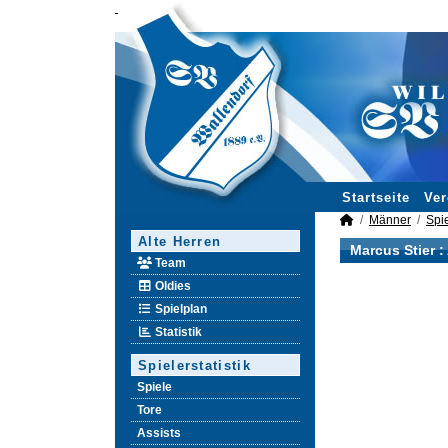
Startseite
Ver
Männer
Spie
Alte Herren
Marcus Stier 
Team
Oldies
Spielplan
Statistik
Spielerstatistik
Spiele
Tore
Assists