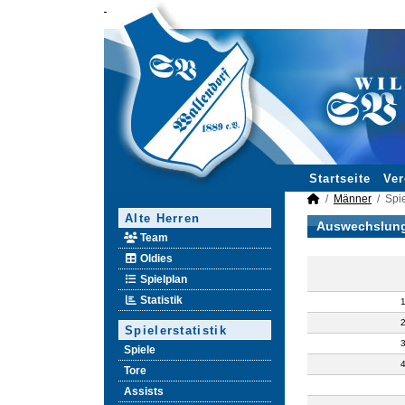
Startseite
Ver
Männer
Spie
Alte Herren
Auswechslun
Team
Oldies
Spielplan
Statistik
Spielerstatistik
Spiele
Tore
Assists