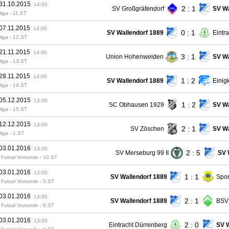
 31.10.2015
14:00
2 : 1
SV Großgräfendorf
SV Wa
liga - 11.ST
 07.11.2015
14:00
0 : 1
SV Wallendorf 1889
Eintr
liga - 12.ST
 21.11.2015
14:00
3 : 1
Union Hohenweiden
SV Wa
liga - 13.ST
 28.11.2015
14:00
1 : 2
SV Wallendorf 1889
Einigk
liga - 14.ST
 05.12.2015
13:00
1 : 2
SC Obhausen 1929
SV Wa
liga - 15.ST
 12.12.2015
13:00
2 : 1
SV Zöschen
SV Wa
liga - 1.ST
 03.01.2016
13:00
2 : 5
SV Merseburg 99 II
SV 
Futsal Vorrunde - 10.ST
 03.01.2016
13:00
1 : 1
SV Wallendorf 1889
Spor
Futsal Vorrunde - 5.ST
 03.01.2016
13:00
2 : 1
SV Wallendorf 1889
BSV 
Futsal Vorrunde - 8.ST
 03.01.2016
13:00
2 : 0
Eintracht Dürrenberg
SV W