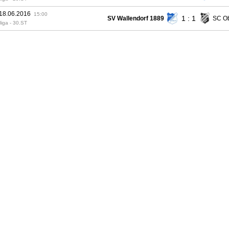
 18.06.2016
15:00
1 : 1
SV Wallendorf 1889
SC O
liga - 30.ST