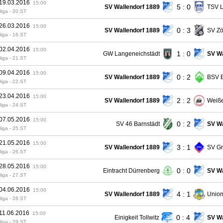
 19.03.2016
15:00
5 : 0
SV Wallendorf 1889
TSV L
liga - 20.ST
 26.03.2016
15:00
0 : 3
SV Wallendorf 1889
SV Z
liga - 16.ST
 02.04.2016
15:00
1 : 0
GW Langeneichstädt
SV Wa
liga - 21.ST
 09.04.2016
15:00
0 : 2
SV Wallendorf 1889
BSV B
liga - 22.ST
 23.04.2016
15:00
2 : 2
SV Wallendorf 1889
Weiß
liga - 24.ST
 07.05.2016
15:00
0 : 2
SV 46 Barnstädt
SV Wa
liga - 25.ST
 21.05.2016
15:00
3 : 1
SV Wallendorf 1889
SV Gr
liga - 26.ST
 28.05.2016
15:00
0 : 0
Eintracht Dürrenberg
SV Wa
liga - 27.ST
 04.06.2016
15:00
4 : 1
SV Wallendorf 1889
Unio
liga - 28.ST
 11.06.2016
15:00
0 : 4
Einigkeit Tollwitz
SV Wa
liga - 29.ST