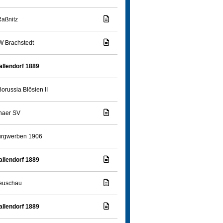
aßnitz
 Brachstedt
llendorf 1889
orussia Blösien II
naer SV
urgwerben 1906
llendorf 1889
euschau
llendorf 1889