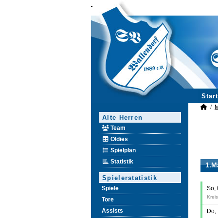
Start
M
Alte Herren
Team
Oldies
Spielplan
Statistik
1.M
Spielerstatistik
Spiele
So,
Kreis
Tore
Assists
Do,