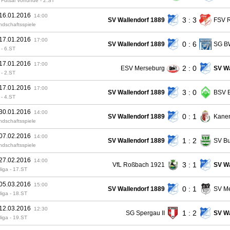
Futsal Vorrunde - 2.ST
 16.01.2016
14:00
3 : 3
SV Wallendorf 1889
FSV R
ndschaftsspiele
 17.01.2016
17:00
0 : 6
SV Wallendorf 1889
SG BW
- 6.ST
 17.01.2016
17:00
2 : 0
ESV Merseburg
SV Wa
- 2.ST
 17.01.2016
17:00
3 : 0
SV Wallendorf 1889
BSV B
- 4.ST
 30.01.2016
14:00
0 : 1
SV Wallendorf 1889
Kane
ndschaftsspiele
 07.02.2016
14:00
1 : 2
SV Wallendorf 1889
SV B
ndschaftsspiele
 27.02.2016
14:00
3 : 1
VfL Roßbach 1921
SV Wa
liga - 17.ST
 05.03.2016
15:00
0 : 1
SV Wallendorf 1889
SV M
liga - 18.ST
 12.03.2016
12:30
1 : 2
SG Spergau II
SV Wa
liga - 19.ST