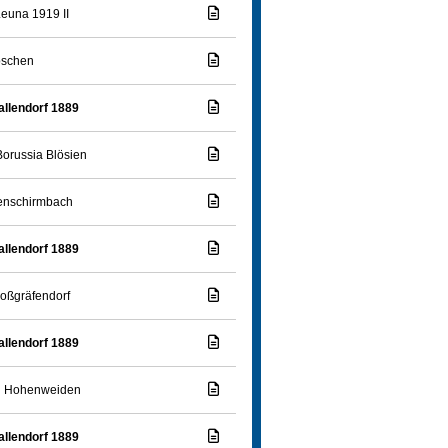
euna 1919 II
öschen
llendorf 1889
orussia Blösien
enschirmbach
llendorf 1889
oßgräfendorf
llendorf 1889
n Hohenweiden
llendorf 1889