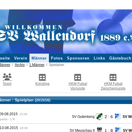
seite
Verein
Männer
Fotos
Sponsoren
Links
Gästebuch
änner
Archiv
1.Männer
Spielplan
Team
Kreisliga
HKM Futsal
HKM Futsal
Vorrunde
Zwischenrunde
änner :
Spielplan
(2015/16)
 09.08.2015
15:00
2 : 6
SV Gutenberg
SV Wa
pokal - 1.R
 13.08.2015
18:30
1 : 8
SV Meuschau II
SV Wa