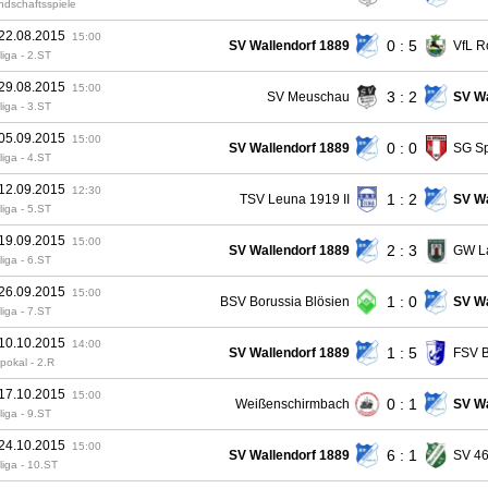
ndschaftsspiele
 22.08.2015
15:00
0 : 5
SV Wallendorf 1889
VfL 
liga - 2.ST
 29.08.2015
15:00
3 : 2
SV Meuschau
SV Wa
liga - 3.ST
 05.09.2015
15:00
0 : 0
SV Wallendorf 1889
SG Sp
liga - 4.ST
 12.09.2015
12:30
1 : 2
TSV Leuna 1919 II
SV Wa
liga - 5.ST
 19.09.2015
15:00
2 : 3
SV Wallendorf 1889
GW La
liga - 6.ST
 26.09.2015
15:00
1 : 0
BSV Borussia Blösien
SV Wa
liga - 7.ST
 10.10.2015
14:00
1 : 5
SV Wallendorf 1889
FSV B
pokal - 2.R
 17.10.2015
15:00
0 : 1
Weißenschirmbach
SV Wa
liga - 9.ST
 24.10.2015
15:00
6 : 1
SV Wallendorf 1889
SV 46
liga - 10.ST