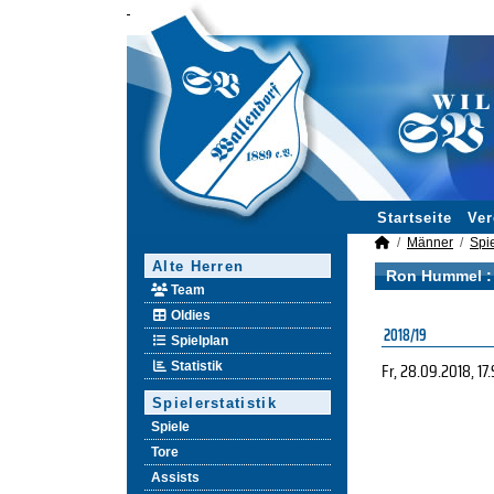
Startseite
Ver
Männer
Spie
Alte Herren
Ron Hummel : 
Team
Oldies
2018/19
Spielplan
Fr, 28.09.2018
, 17
Statistik
Spielerstatistik
Spiele
Tore
Assists