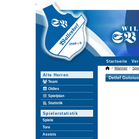
Startseite
Ver
Männer
Spie
Alte Herren
Detlef Goloiuc
Team
Oldies
Spielplan
Statistik
Spielerstatistik
Spiele
Tore
Assists