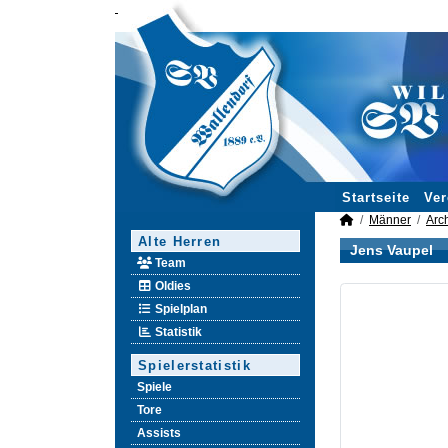
Startseite
Ver
Männer
Arc
Alte Herren
Jens Vaupel
Team
Oldies
Spielplan
Statistik
Spielerstatistik
Spiele
Tore
Assists