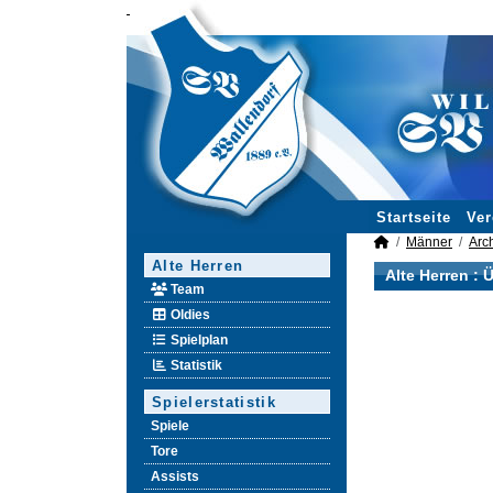
Startseite
Ver
Männer
Arc
Alte Herren
Alte Herren :
Ü
Team
Oldies
Spielplan
Statistik
Spielerstatistik
Spiele
Tore
Assists