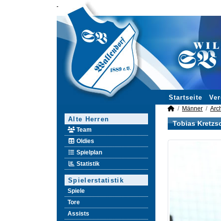
Startseite
Ver
Männer
Arc
Alte Herren
Tobias Kretzs
Team
Oldies
Spielplan
Statistik
Spielerstatistik
Spiele
Tore
Assists