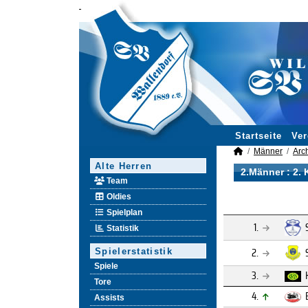
Startseite
Ver
Männer
Arc
Alte Herren
2.Männer :
2. 
Team
Oldies
Spielplan
1.
Statistik
2.
Spielerstatistik
Spiele
3.
Tore
4.
Assists