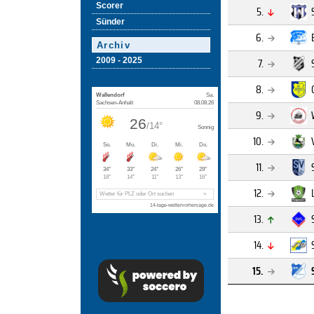
Scorer
5.
Sünder
6.
Archiv
7.
2009 - 2025
8.
9.
10.
11.
12.
13.
14.
15.