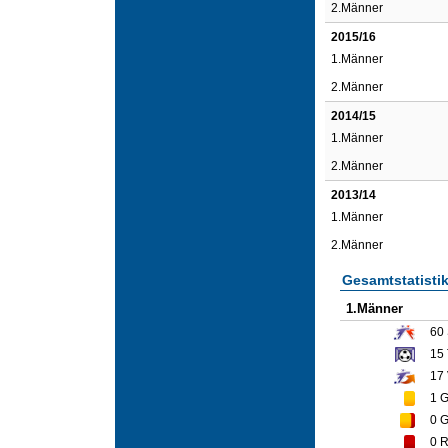
2.Männer
2015/16
1.Männer
2.Männer
2014/15
1.Männer
2.Männer
2013/14
1.Männer
2.Männer
Gesamtstatisti
1.Männer
60
15
17
1
G
0
G
0
R