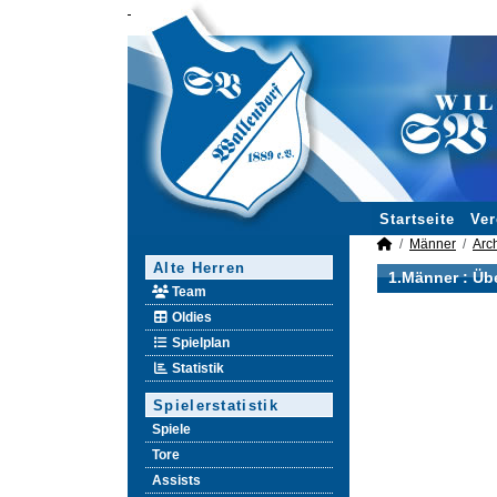
Startseite
Ver
Männer
Arc
Alte Herren
1.Männer :
Übe
Team
Oldies
Spielplan
Statistik
Spielerstatistik
Spiele
Tore
Assists