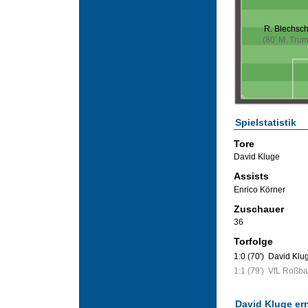
R. Blechsc
(80' M. Tru
Spielstatistik
Tore
David Kluge
Assists
Enrico Körner
Zuschauer
36
Torfolge
1:0 (70')
David Klu
1:1 (79')
VfL Roßba
David Kluge ern