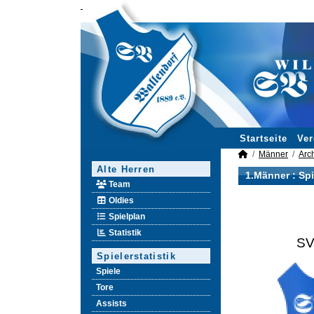
Startseite
Ver
Männer
Arc
Alte Herren
1.Männer :
Spi
Team
Oldies
Spielplan
Statistik
SV
Spielerstatistik
Spiele
Tore
Assists