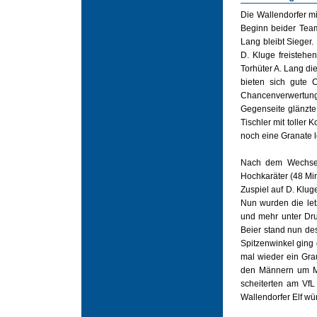
Die Wallendorfer m
Beginn beider Team
Lang bleibt Sieger.
D. Kluge freistehe
Torhüter A. Lang di
bieten sich gute 
Chancenverwertung
Gegenseite glänzte
Tischler mit toller 
noch eine Granate l
Nach dem Wechsel
Hochkaräter (48 Min
Zuspiel auf D. Klug
Nun wurden die let
und mehr unter Dru
Beier stand nun de
Spitzenwinkel ging 
mal wieder ein Gra
den Männern um M. 
scheiterten am VfL
Wallendorfer Elf wü