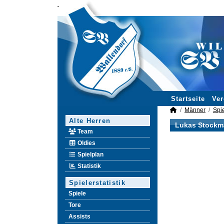
Startseite
Ver
Männer
Spie
Alte Herren
Lukas Stockma
Team
Oldies
Spielplan
Statistik
Spielerstatistik
Spiele
Tore
Assists