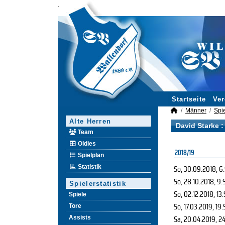
Startseite
Ver
Männer
Spie
Alte Herren
David Starke :
Team
Oldies
2018/19
Spielplan
So, 30.09.2018
, 6
Statistik
So, 28.10.2018
, 9.
Spielerstatistik
So, 02.12.2018
, 13
Spiele
So, 17.03.2019
, 19.
Tore
Sa, 20.04.2019
, 2
Assists