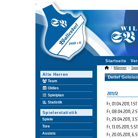
Startseite
Ver
Männer
Spie
Alte Herren
Detlef Goloiuc
Team
Oldies
2011/12
Spielplan
Fr, 01.04.2011
, 1.ST
Statistik
Fr, 08.04.2011
, 2.S
Spielerstatistik
Fr, 29.04.2011
, 3.S
Spiele
Fr, 13.05.2011
, 5.ST
Tore
Fr, 20.05.2011
, 6.S
Assists