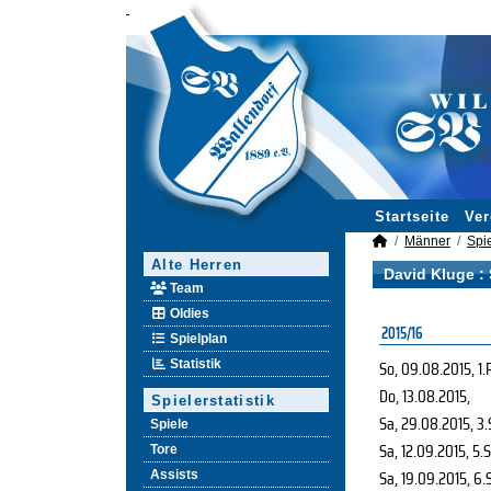
Startseite
Ver
Männer
Spie
Alte Herren
David Kluge : 
Team
Oldies
2015/16
Spielplan
So, 09.08.2015
, 1.
Statistik
Do, 13.08.2015
,
Spielerstatistik
Sa, 29.08.2015
, 3
Spiele
Sa, 12.09.2015
, 5.
Tore
Sa, 19.09.2015
, 6.
Assists