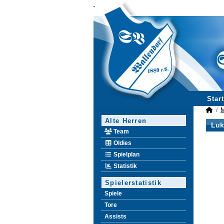
Start
M
Alte Herren
Luk
Team
Oldies
Spielplan
Statistik
Spielerstatistik
Spiele
Tore
Assists