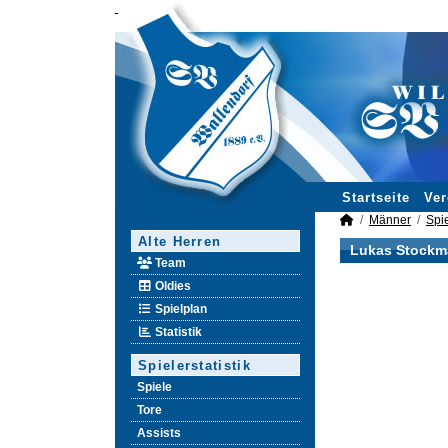
Startseite
Ver
Männer
Spie
Alte Herren
Lukas Stockma
Team
Oldies
Spielplan
Statistik
Spielerstatistik
Spiele
Tore
Assists