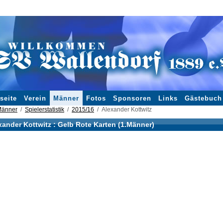
seite
Verein
Männer
Fotos
Sponsoren
Links
Gästebuch
änner
Spielerstatistik
2015/16
Alexander Kottwitz
xander Kottwitz : Gelb Rote Karten (1.Männer)