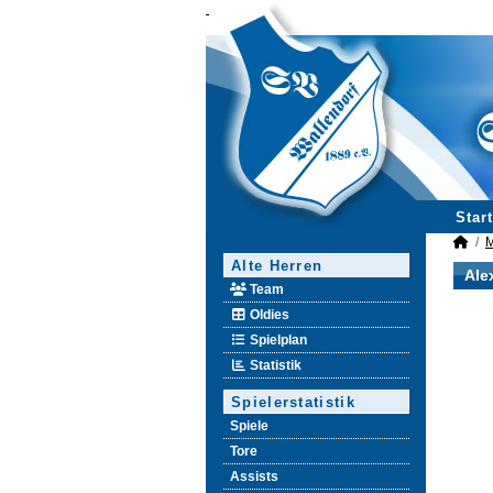
Start
M
Alte Herren
Ale
Team
Oldies
Spielplan
Statistik
Spielerstatistik
Spiele
Tore
Assists