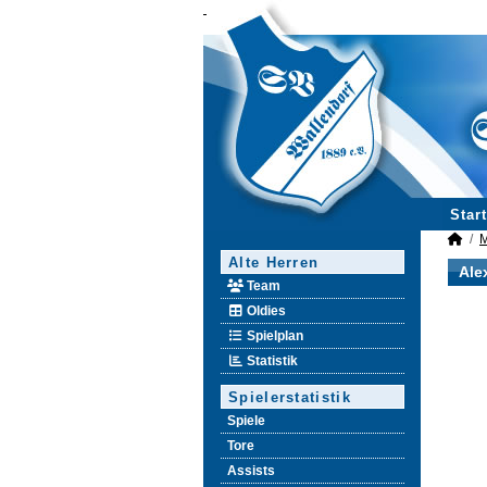
Start
M
Alte Herren
Ale
Team
Oldies
Spielplan
Statistik
Spielerstatistik
Spiele
Tore
Assists