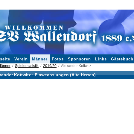
seite
Verein
Männer
Fotos
Sponsoren
Links
Gästebuch
änner
Spielerstatistik
2019/20
Alexander Kottwitz
xander Kottwitz : Einwechslungen (Alte Herren)