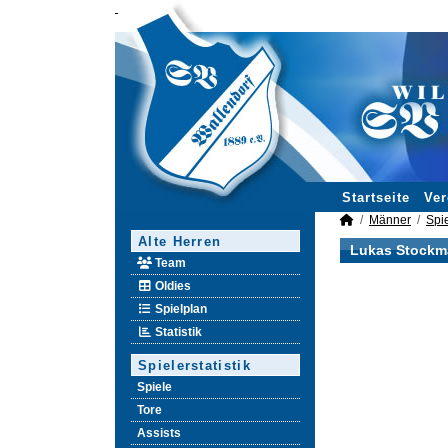
Startseite
Ver
Männer
Spie
Alte Herren
Lukas Stockma
Team
Oldies
Spielplan
Statistik
Spielerstatistik
Spiele
Tore
Assists