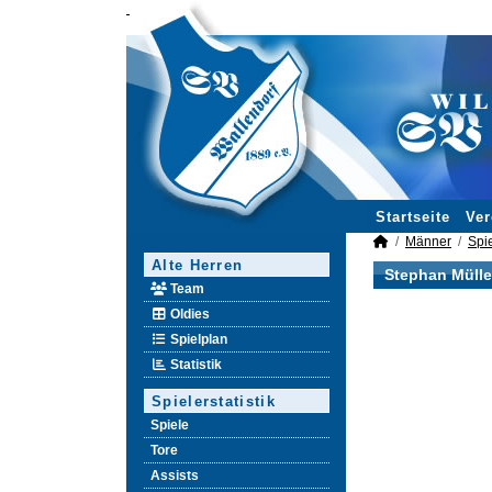
Startseite
Ver
Männer
Spie
Alte Herren
Stephan Mülle
Team
Oldies
Spielplan
Statistik
Spielerstatistik
Spiele
Tore
Assists