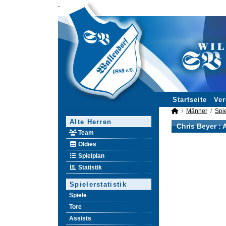
Startseite
Ver
Männer
Spie
Alte Herren
Chris Beyer :
Team
Oldies
Spielplan
Statistik
Spielerstatistik
Spiele
Tore
Assists