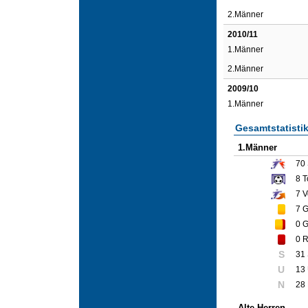
2.Männer
2010/11
1.Männer
2.Männer
2009/10
1.Männer
Gesamtstatisti
1.Männer
70
8
T
7
V
7
G
0
G
0
R
S
31
U
13
N
28
Alte Herren