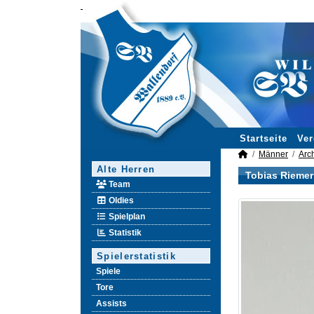
Startseite
Ver
Männer
Arc
Alte Herren
Tobias Riemer
Team
Oldies
Spielplan
Statistik
Spielerstatistik
Spiele
Tore
Assists