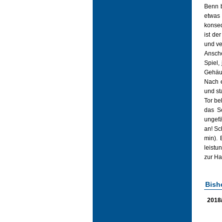
Benn b
etwas 
konseq
ist de
und ve
Ansche
Spiel,
Gehäus
Nach e
und st
Tor be
das Sc
ungefä
an! Sc
min). 
leistu
zur Ha
Bish
2018