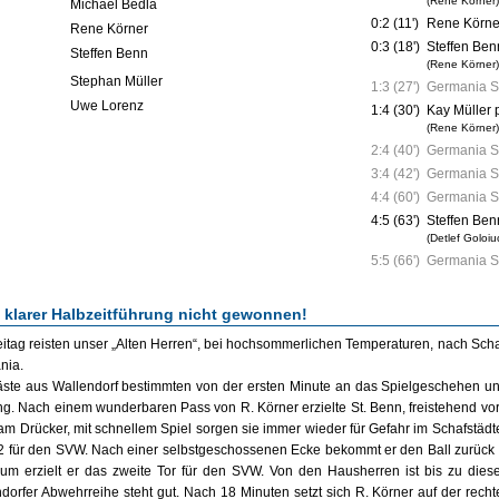
(Rene Körner)
Michael Bedla
0:2 (11')
Rene Körne
Rene Körner
0:3 (18')
Steffen Ben
Steffen Benn
(Rene Körner)
Stephan Müller
1:3 (27')
Germania S
Uwe Lorenz
1:4 (30')
Kay Müller 
(Rene Körner)
2:4 (40')
Germania S
3:4 (42')
Germania S
4:4 (60')
Germania S
4:5 (63')
Steffen Ben
(Detlef Goloiu
5:5 (66')
Germania S
z klarer Halbzeitführung nicht gewonnen!
itag reisten unser „Alten Herren“, bei hochsommerlichen Temperaturen, nach Schafs
nia.
ste aus Wallendorf bestimmten von der ersten Minute an das Spielgeschehen und 
g. Nach einem wunderbaren Pass von R. Körner erzielte St. Benn, freistehend vo
 am Drücker, mit schnellem Spiel sorgen sie immer wieder für Gefahr im Schafstädter
2 für den SVW. Nach einer selbstgeschossenen Ecke bekommt er den Ball zurück 
aum erzielt er das zweite Tor für den SVW. Von den Hausherren ist bis zu diese
dorfer Abwehrreihe steht gut. Nach 18 Minuten setzt sich R. Körner auf der recht