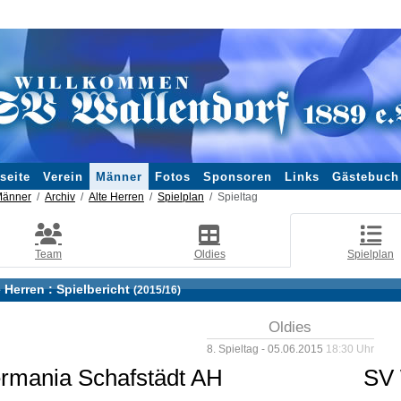
seite
Verein
Männer
Fotos
Sponsoren
Links
Gästebuch
änner
Archiv
Alte Herren
Spielplan
Spieltag
Team
Oldies
Spielplan
e Herren :
Spielbericht
(2015/16)
Oldies
8. Spieltag - 05.06.2015
18:30 Uhr
rmania Schafstädt AH
SV 