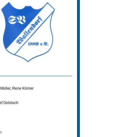
Müller
,
Rene Körner
ef Goloiuch
n