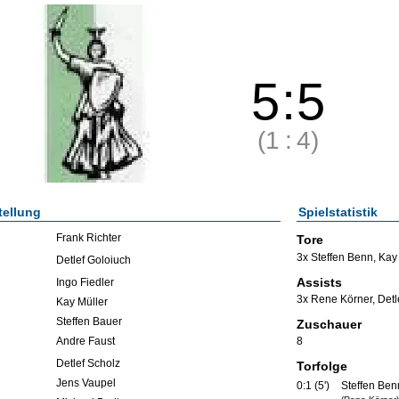
5
:
5
(1
:
4)
tellung
Spielstatistik
Frank Richter
Tore
3x Steffen Benn
,
Kay 
Detlef Goloiuch
Assists
Ingo Fiedler
3x Rene Körner
,
Detl
Kay Müller
Steffen Bauer
Zuschauer
Andre Faust
8
Detlef Scholz
Torfolge
Jens Vaupel
0:1 (5')
Steffen Ben