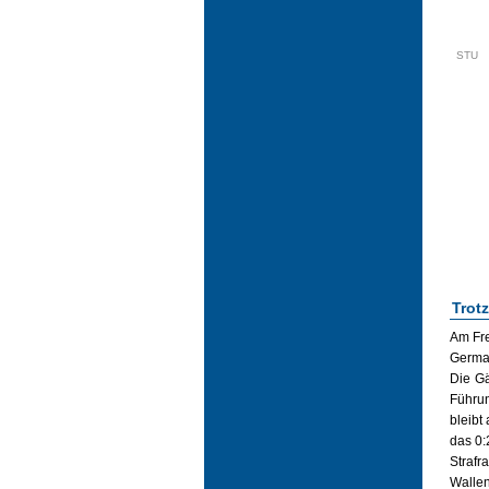
STU
Trot
Am Fre
Germa
Die Gä
Führun
bleibt
das 0:
Strafr
Wallen