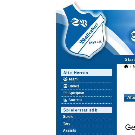
Start
M
Alte Herren
Team
Oldies
Spielplan
Alt
Statistik
Spielerstatistik
Spiele
Tore
Ge
Assists