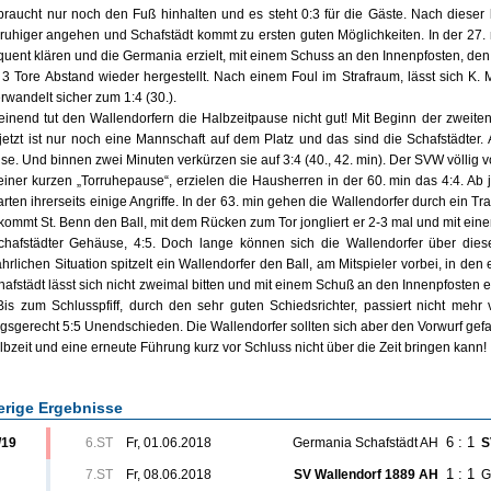
raucht nur noch den Fuß hinhalten und es steht 0:3 für die Gäste. Nach dieser 
ruhiger angehen und Schafstädt kommt zu ersten guten Möglichkeiten. In der 27. 
uent klären und die Germania erzielt, mit einem Schuss an den Innenpfosten, den 1
r 3 Tore Abstand wieder hergestellt. Nach einem Foul im Strafraum, lässt sich K. M
rwandelt sicher zum 1:4 (30.).
inend tut den Wallendorfern die Halbzeitpause nicht gut! Mit Beginn der zweiten 
 jetzt ist nur noch eine Mannschaft auf dem Platz und das sind die Schafstädter. An
e. Und binnen zwei Minuten verkürzen sie auf 3:4 (40., 42. min). Der SVW völlig vo
iner kurzen „Torruhepause“, erzielen die Hausherren in der 60. min das 4:4. Ab j
arten ihrerseits einige Angriffe. In der 63. min gehen die Wallendorfer durch ein 
kommt St. Benn den Ball, mit dem Rücken zum Tor jongliert er 2-3 mal und mit ein
hafstädter Gehäuse, 4:5. Doch lange können sich die Wallendorfer über dieses
hrlichen Situation spitzelt ein Wallendorfer den Ball, am Mitspieler vorbei, in den
hafstädt lässt sich nicht zweimal bitten und mit einem Schuß an den Innenpfosten e
Bis zum Schlusspfiff, durch den sehr guten Schiedsrichter, passiert nicht mehr
ngsgerecht 5:5 Unendschieden. Die Wallendorfer sollten sich aber den Vorwurf gef
lbzeit und eine erneute Führung kurz vor Schluss nicht über die Zeit bringen kann!
erige Ergebnisse
6 : 1
/19
6.ST
Fr, 01.06.2018
Germania Schafstädt AH
S
1 : 1
7.ST
Fr, 08.06.2018
SV Wallendorf 1889 AH
G