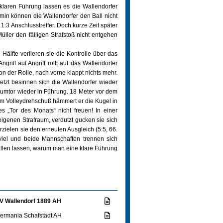
klaren Führung lassen es die Wallendorfer
min können die Wallendorfer den Ball nicht
:3 Anschlusstreffer. Doch kurze Zeit später
üller den fälligen Strafstoß nicht entgehen
Hälfte verlieren sie die Kontrolle über das
griff auf Angriff rollt auf das Wallendorfer
n der Rolle, nach vorne klappt nichts mehr.
etzt besinnen sich die Wallendorfer wieder
Traumtor wieder in Führung. 18 Meter vor dem
em Volleydrehschuß hämmert er die Kugel in
 „Tor des Monats“ nicht freuen! In einer
 eigenen Strafraum, verdutzt gucken sie sich
rzielen sie den erneuten Ausgleich (5:5, 66.
 viel und beide Mannschaften trennen sich
allen lassen, warum man eine klare Führung
V Wallendorf 1889 AH
ermania Schafstädt AH