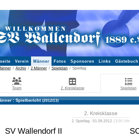
seite
Verein
Männer
Fotos
Sponsoren
Links
Gästebuch
änner
Archiv
2.Männer
Spielplan
Spieltag
Team
2. Kreisklasse
Spielplan
änner :
Spielbericht
(2012/13)
2. Kreisklasse
2. Spieltag - 01.09.2012
13:00 Uhr
SV Wallendorf II
SC