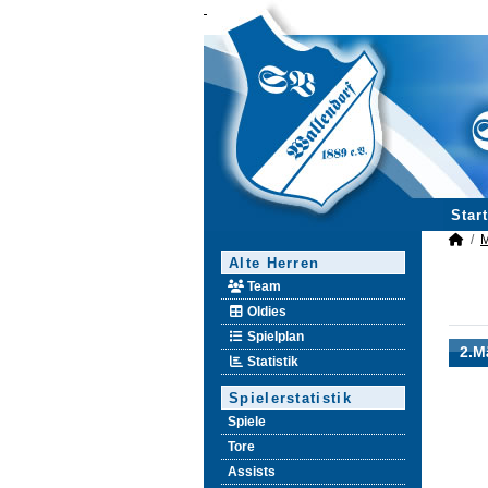
Start
M
Alte Herren
Team
Oldies
Spielplan
2.M
Statistik
Spielerstatistik
Spiele
Tore
Assists