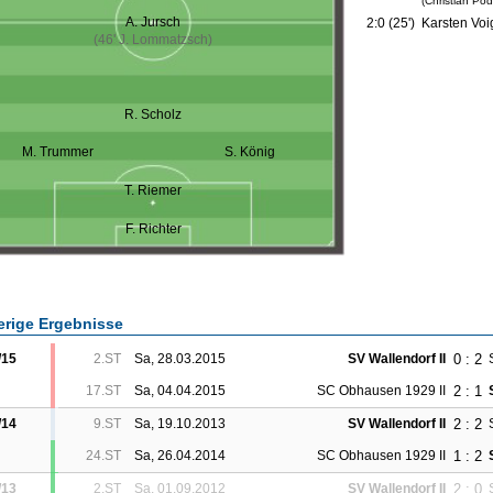
(Christian Po
A. Jursch
2:0 (25')
Karsten Voi
(46' J. Lommatzsch)
R. Scholz
M. Trummer
S. König
T. Riemer
F. Richter
erige Ergebnisse
0 : 2
/15
2.ST
Sa, 28.03.2015
SV Wallendorf II
2 : 1
17.ST
Sa, 04.04.2015
SC Obhausen 1929 II
2 : 2
/14
9.ST
Sa, 19.10.2013
SV Wallendorf II
1 : 2
24.ST
Sa, 26.04.2014
SC Obhausen 1929 II
2 : 0
/13
2.ST
Sa, 01.09.2012
SV Wallendorf II