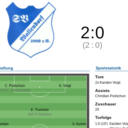
2
:
0
(2
:
0)
tellung
Spielstatistik
Tore
2x Karsten Voigt
C. Podschun
K. Voigt
Assists
(70' C. Ptasczynski)
Christian Podschun
Zuschauer
20
E. Trummer
(60' P. Pomian)
Torfolge
1:0 (10')
Karsten Voi
omian
A. Kumm